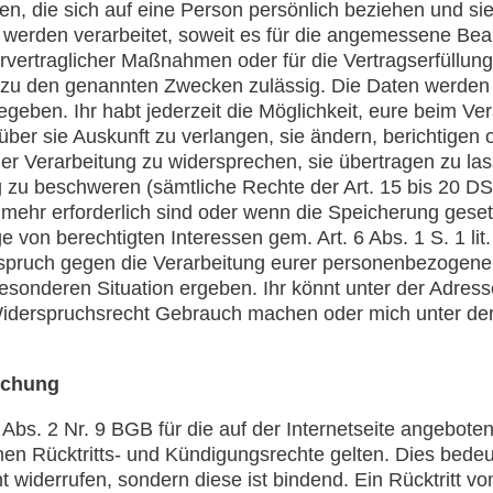
, die sich auf eine Person persönlich beziehen und sie 
 werden verarbeitet, soweit es für die angemessene Bea
ertraglicher Maßnahmen oder für die Vertragserfüllung e
GVO zu den genannten Zwecken zulässig. Die Daten werd
gegeben. Ihr habt jederzeit die Möglichkeit, eure beim Ve
r sie Auskunft zu verlangen, sie ändern, berichtigen o
er Verarbeitung zu widersprechen, sie übertragen zu las
g zu beschweren (sämtliche Rechte der Art. 15 bis 20 
t mehr erforderlich sind oder wenn die Speicherung gesetz
on berechtigten Interessen gem. Art. 6 Abs. 1 S. 1 lit.
pruch gegen die Verarbeitung eurer personenbezogenen
besonderen Situation ergeben. Ihr könnt unter der Adres
 Widerspruchsrecht Gebrauch machen oder mich unter de
Buchung
 Abs. 2 Nr. 9 BGB für die auf der Internetseite angebote
chen Rücktritts- und Kündigungsrechte gelten. Dies bedeu
widerrufen, sondern diese ist bindend. Ein Rücktritt vom 